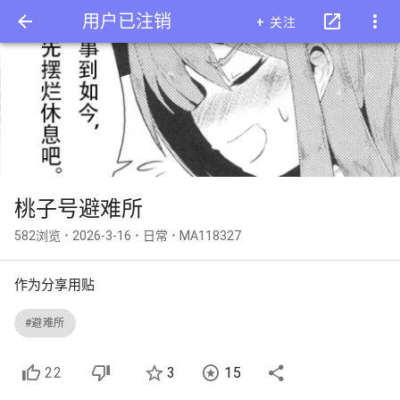
用户已注销
+ 关注
桃子号避难所
582浏览
•
2026-3-16
•
日常
•
MA118327
作为分享用贴
#避难所
22
3
15